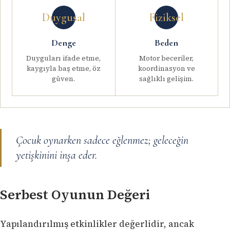
Duygusal
Fiziksel
Denge
Beden
Duyguları ifade etme,
Motor beceriler,
kaygıyla baş etme, öz
koordinasyon ve
güven.
sağlıklı gelişim.
Çocuk oynarken sadece eğlenmez; geleceğin
yetişkinini inşa eder.
Serbest Oyunun Değeri
Yapılandırılmış etkinlikler değerlidir, ancak