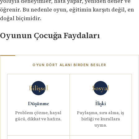
yoluyla deneyimler, hata yapar, yeniden dener ve
öğrenir. Bu nedenle oyun, eğitimin karşıtı değil, en
doğal biçimidir.
Oyunun Çocuğa Faydaları
OYUN DÖRT ALANI BIRDEN BESLER
Bilişsel
Sosyal
Düşünme
İlişki
Problem çözme, hayal
Paylaşma, sıra alma, iş
gücü, dikkat ve hafıza.
birliği ve kurallara
uyma.