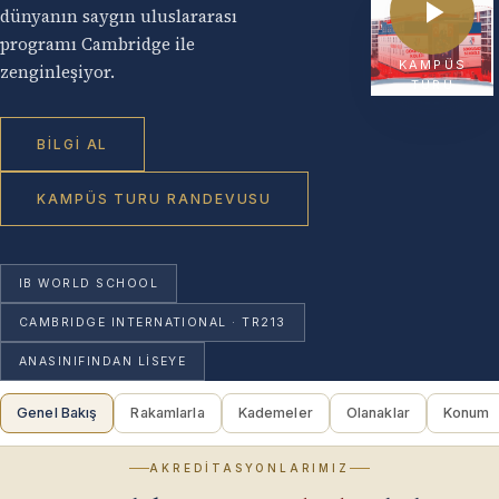
dünyanın saygın uluslararası
programı Cambridge ile
KAMPÜS
zenginleşiyor.
TURU
BILGI AL
KAMPÜS TURU RANDEVUSU
IB WORLD SCHOOL
CAMBRIDGE INTERNATIONAL ·
TR213
ANASINIFINDAN LISEYE
Genel Bakış
Rakamlarla
Kademeler
Olanaklar
Konum
AKREDITASYONLARIMIZ