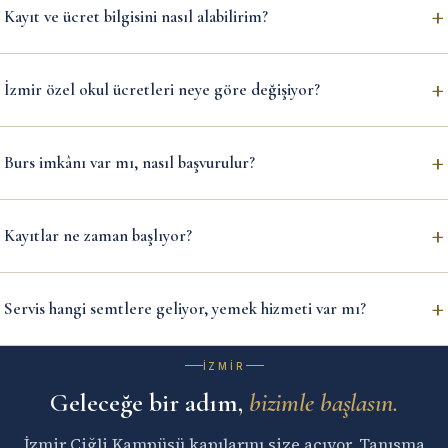
+
Kayıt ve ücret bilgisini nasıl alabilirim?
+
İzmir özel okul ücretleri neye göre değişiyor?
+
Burs imkânı var mı, nasıl başvurulur?
+
Kayıtlar ne zaman başlıyor?
+
Servis hangi semtlere geliyor, yemek hizmeti var mı?
İZMIR
Geleceğe bir adım,
bizimle başlasın.
İzmir Çiğli Kampüsü kapılarını size açıyor. Tanışma