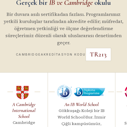
Gerçek bir
IB ve
Cambridge
okulu
Bir duvara asılı sertifikadan fazlası. Programlarımız
yetkili kuruluşlar tarafından akredite edilir; müfredat,
öğretmen yetkinliği ve ölçme değerlendirme
süreçlerimiz düzenli olarak uluslararası denetimden
geçer.
TR213
CAMBRIDGE
AKREDITASYON KODU
A Cambridge
An IB World School
International
Gökkuşağı Koleji bir IB
School
World School’dur. İzmir
Cambridge
S
Çiğli kampüsümüz,