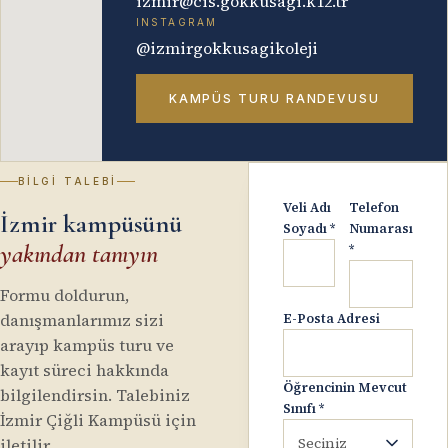
izmir@cis.gokkusagi.k12.tr
INSTAGRAM
@
izmirgokkusagikoleji
KAMPÜS TURU RANDEVUSU
BILGI TALEBI
Veli Adı
Telefon
İzmir kampüsünü
Soyadı
*
Numarası
yakından tanıyın
*
Formu doldurun,
danışmanlarımız sizi
E-Posta Adresi
arayıp kampüs turu ve
kayıt süreci hakkında
Öğrencinin Mevcut
bilgilendirsin. Talebiniz
Sınıfı
*
İzmir Çiğli Kampüsü için
Seçiniz
iletilir.