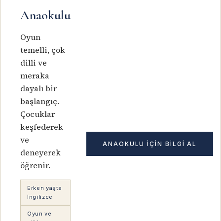
Anaokulu
Oyun
temelli, çok
dilli ve
meraka
dayalı bir
başlangıç.
Çocuklar
keşfederek
ve
ANAOKULU IÇIN BILGI AL
deneyerek
öğrenir.
Erken yaşta
İngilizce
Oyun ve