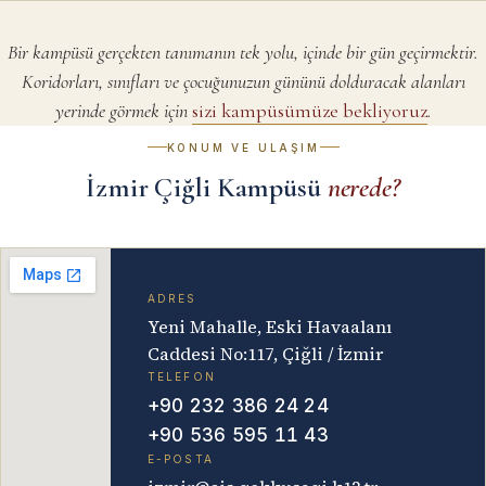
Bir kampüsü gerçekten tanımanın tek yolu, içinde bir gün geçirmektir.
Koridorları, sınıfları ve çocuğunuzun gününü dolduracak alanları
yerinde görmek için
sizi kampüsümüze bekliyoruz
.
KONUM VE ULAŞIM
İzmir Çiğli Kampüsü
nerede?
ADRES
Yeni Mahalle, Eski Havaalanı
Caddesi No:117, Çiğli / İzmir
TELEFON
+90 232 386 24 24
+90 536 595 11 43
E-POSTA