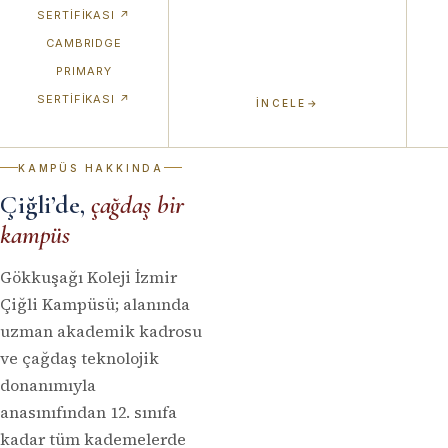
SERTIFIKASI
↗
CAMBRIDGE
PRIMARY
SERTIFIKASI
↗
İNCELE
→
KAMPÜS HAKKINDA
Çiğli’de,
çağdaş bir
kampüs
Gökkuşağı Koleji İzmir
Çiğli Kampüsü; alanında
uzman akademik kadrosu
ve çağdaş teknolojik
donanımıyla
anasınıfından 12. sınıfa
kadar tüm kademelerde