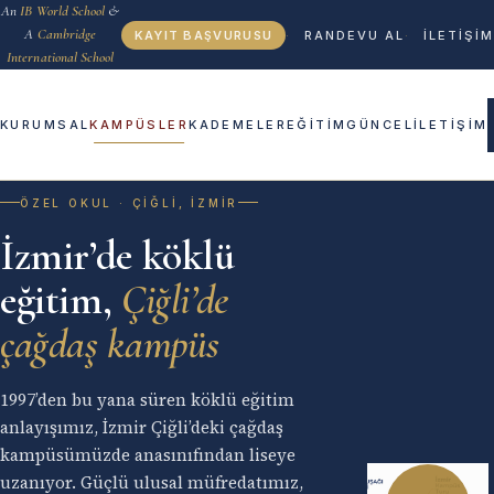
An
IB World School
&
A
Cambridge
KAYIT BAŞVURUSU
RANDEVU AL
İLETİŞİM
International School
KURUMSAL
KAMPÜSLER
KADEMELER
EĞİTİM
GÜNCEL
İLETİŞİM
ÖZEL OKUL · ÇIĞLI, İZMIR
İzmir’de köklü
eğitim,
Çiğli’de
çağdaş kampüs
1997’den bu yana süren köklü eğitim
anlayışımız, İzmir Çiğli’deki çağdaş
kampüsümüzde anasınıfından liseye
uzanıyor. Güçlü ulusal müfredatımız,