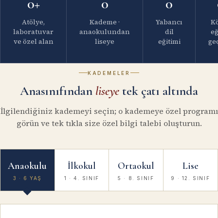
0
+
0
0
Atölye,
Kademe ·
Yabancı
K
laboratuvar
anaokulundan
dil
eğ
ve özel alan
liseye
eğitimi
ge
KADEMELER
Anasınıfından
liseye
tek çatı altında
İlgilendiğiniz kademeyi seçin; o kademeye özel programı
görün ve tek tıkla size özel bilgi talebi oluşturun.
Anaokulu
İlkokul
Ortaokul
Lise
3 · 6 YAŞ
1 · 4. SINIF
5 · 8. SINIF
9 · 12. SINIF