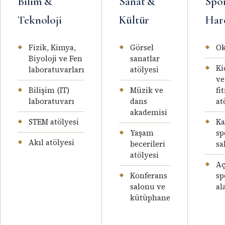
Bilim &
Sanat &
Spo
Teknoloji
Kültür
Har
Fizik, Kimya,
Görsel
Ok
Biyoloji ve Fen
sanatlar
Ki
laboratuvarları
atölyesi
ve
Bilişim (IT)
Müzik ve
fi
laboratuvarı
dans
at
akademisi
STEM atölyesi
Ka
Yaşam
sp
Akıl atölyesi
becerileri
sa
atölyesi
Aç
Konferans
sp
salonu ve
al
kütüphane