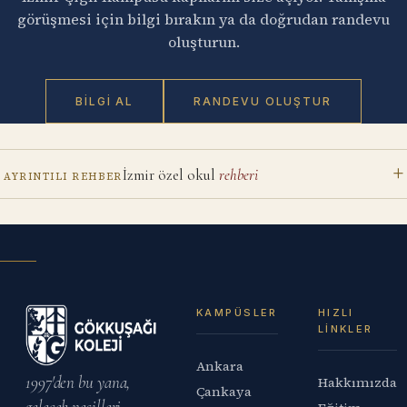
görüşmesi için bilgi bırakın ya da doğrudan randevu
oluşturun.
BILGI AL
RANDEVU OLUŞTUR
İzmir
özel okul
rehberi
AYRINTILI REHBER
KAMPÜSLER
HIZLI
LINKLER
Ankara
1997'den bu yana,
Hakkımızda
Çankaya
gelecek nesilleri