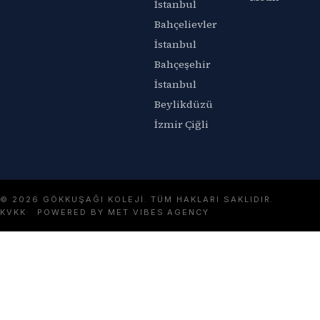
İstanbul
Bahçelievler
İstanbul
Bahçeşehir
İstanbul
Beylikdüzü
İzmir Çiğli
© 2026 GÖKKUŞAĞI KOLEJI. TÜM HAKLARI SAKLIDIR.
KVKK
POWERED BY MET VIBES AGENCY