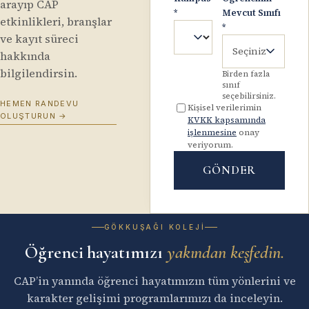
arayıp CAP
*
Mevcut Sınıfı
etkinlikleri, branşlar
*
ve kayıt süreci
Seçiniz
hakkında
bilgilendirsin.
Birden fazla
sınıf
seçebilirsiniz.
HEMEN RANDEVU
Kişisel verilerimin
OLUŞTURUN
→
KVKK kapsamında
işlenmesine
onay
veriyorum.
GÖNDER
GÖKKUŞAĞI KOLEJI
Öğrenci hayatımızı
yakından keşfedin.
CAP’in yanında öğrenci hayatımızın tüm yönlerini ve
karakter gelişimi programlarımızı da inceleyin.