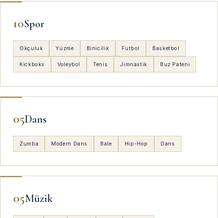
10
Spor
Okçuluk
Yüzme
Binicilik
Futbol
Basketbol
Kickboks
Voleybol
Tenis
Jimnastik
Buz Pateni
05
Dans
Zumba
Modern Dans
Bale
Hip-Hop
Dans
05
Müzik