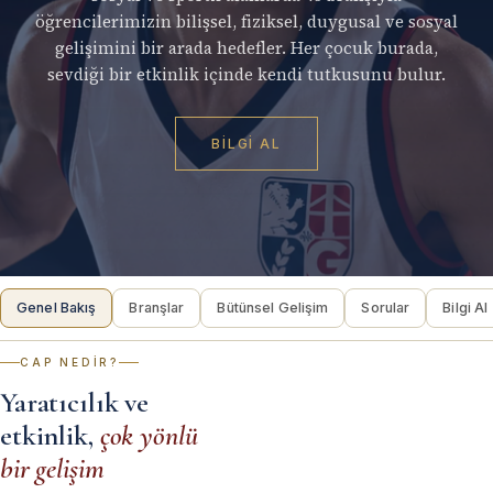
öğrencilerimizin bilişsel, fiziksel, duygusal ve sosyal
gelişimini bir arada hedefler. Her çocuk burada,
sevdiği bir etkinlik içinde kendi tutkusunu bulur.
BILGI AL
Genel Bakış
Branşlar
Bütünsel Gelişim
Sorular
Bilgi Al
CAP NEDIR?
Yaratıcılık ve
etkinlik,
çok yönlü
bir gelişim