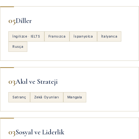
05
Diller
İngilizce · IELTS
Fransızca
İspanyolca
İtalyanca
Rusça
03
Akıl ve Strateji
Satranç
Zekâ Oyunları
Mangala
03
Sosyal ve Liderlik