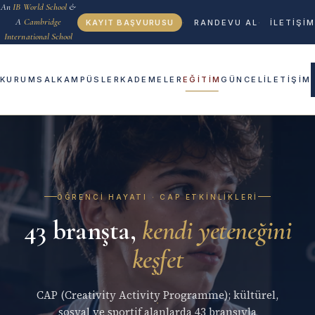
An
IB World School
&
A
Cambridge
KAYIT BAŞVURUSU
RANDEVU AL
İLETİŞİM
International School
KURUMSAL
KAMPÜSLER
KADEMELER
EĞİTİM
GÜNCEL
İLETİŞİM
ÖĞRENCI HAYATI · CAP ETKINLIKLERI
43 branşta,
kendi yeteneğini
keşfet
CAP (Creativity Activity Programme); kültürel,
sosyal ve sportif alanlarda 43 branşıyla