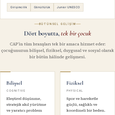
Girişimcilik
Gönüllülük
Junior UNESCO
BÜTÜNSEL GELIŞIM
Dört boyutta,
tek bir çocuk
CAP’in tüm branşları tek bir amaca hizmet eder:
çocuğunuzun bilişsel, fiziksel, duygusal ve sosyal olarak
bir bütün hâlinde gelişmesi.
Bilişsel
Fiziksel
COGNITIVE
PHYSICAL
Eleştirel düşünme,
Spor ve hareketle
stratejik akıl yürütme
güçlü, sağlıklı ve
ve yaratıcı problem
koordineli bir beden.