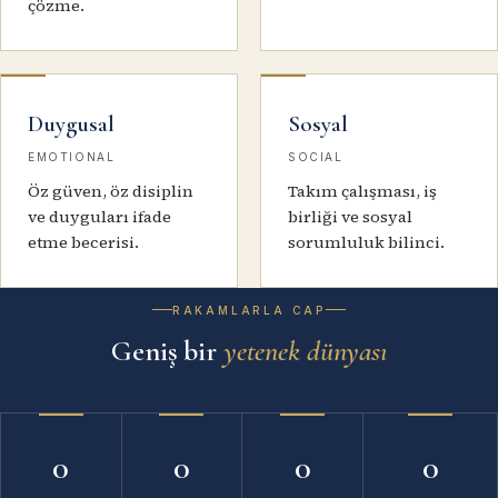
çözme.
Duygusal
Sosyal
EMOTIONAL
SOCIAL
Öz güven, öz disiplin
Takım çalışması, iş
ve duyguları ifade
birliği ve sosyal
etme becerisi.
sorumluluk bilinci.
RAKAMLARLA CAP
Geniş bir
yetenek dünyası
0
0
0
0