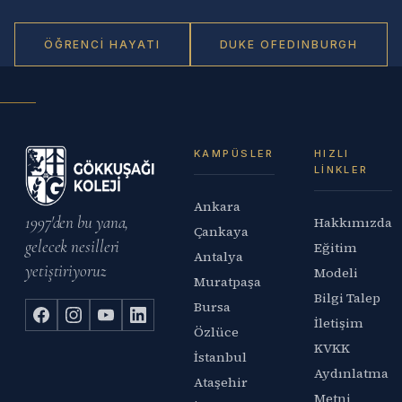
ÖĞRENCI HAYATI
DUKE OF
EDINBURGH
KAMPÜSLER
HIZLI
LINKLER
Ankara
1997'den bu yana,
Hakkımızda
Çankaya
gelecek nesilleri
Eğitim
Antalya
yetiştiriyoruz
Modeli
Muratpaşa
Bilgi Talep
Bursa
İletişim
Özlüce
KVKK
İstanbul
Aydınlatma
Ataşehir
Metni