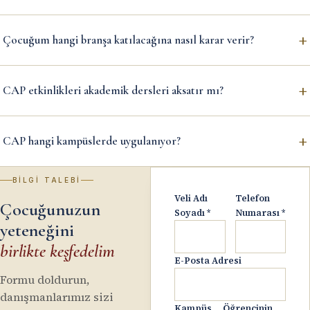
+
Çocuğum hangi branşa katılacağına nasıl karar verir?
+
CAP etkinlikleri akademik dersleri aksatır mı?
+
CAP hangi kampüslerde uygulanıyor?
BILGI TALEBI
Veli Adı
Telefon
Çocuğunuzun
Soyadı
*
Numarası
*
yeteneğini
birlikte keşfedelim
E-Posta Adresi
Formu doldurun,
danışmanlarımız sizi
Kampüs
Öğrencinin