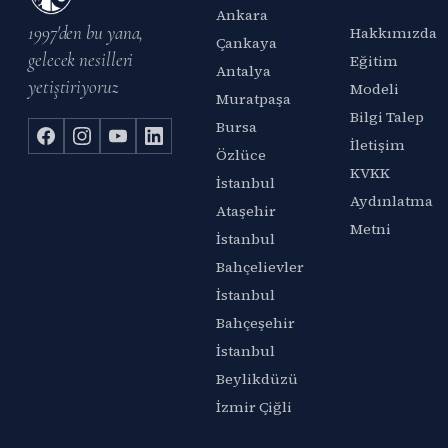
Ankara
1997'den bu yana,
Hakkımızda
Çankaya
gelecek nesilleri
Eğitim
Antalya
yetiştiriyoruz
Modeli
Muratpaşa
Bilgi Talep
Bursa
İletişim
Özlüce
KVKK
İstanbul
Aydınlatma
Ataşehir
Metni
İstanbul
Bahçelievler
İstanbul
Bahçeşehir
İstanbul
Beylikdüzü
İzmir Çiğli