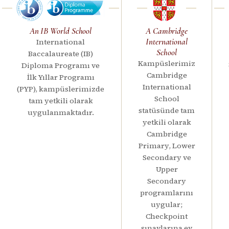
An IB World School
A Cambridge
International
International
School
Baccalaureate (IB)
Kampüslerimiz
Diploma Programı ve
Cambridge
İlk Yıllar Programı
International
(PYP), kampüslerimizde
School
tam yetkili olarak
statüsünde tam
uygulanmaktadır.
yetkili olarak
Cambridge
Primary, Lower
Secondary ve
Upper
Secondary
programlarını
uygular;
Checkpoint
sınavlarına ev