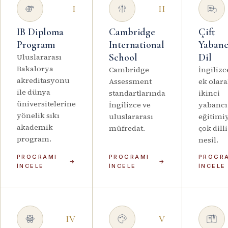
I
II
IB Diploma
Cambridge
Çift
Programı
International
Yabanc
School
Dil
Uluslararası
Bakalorya
Cambridge
İngiliz
akreditasyonu
Assessment
ek olar
ile dünya
standartlarında
ikinci
üniversitelerine
İngilizce ve
yabancı 
yönelik sıkı
uluslararası
eğitimi
akademik
müfredat.
çok dilli
program.
nesil.
PROGRAMI
PROGRAMI
PROGR
→
→
İNCELE
İNCELE
İNCELE
IV
V