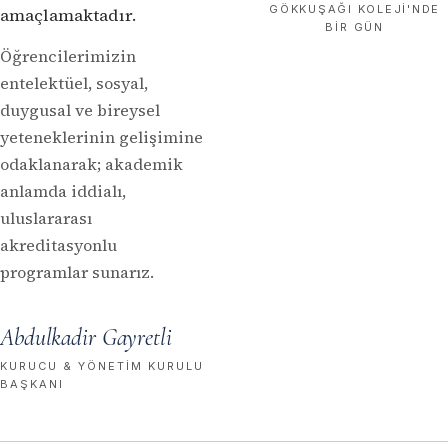
GÖKKUŞAĞI KOLEJI'NDE
amaçlamaktadır.
BIR GÜN
Öğrencilerimizin
entelektüel, sosyal,
duygusal ve bireysel
yeteneklerinin gelişimine
odaklanarak; akademik
anlamda iddialı,
uluslararası
akreditasyonlu
programlar sunarız.
Abdulkadir Gayretli
KURUCU & YÖNETIM KURULU
BAŞKANI