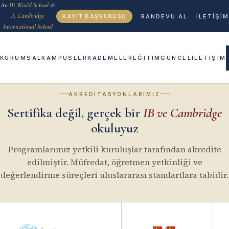
An
IB World School
&
A
Cambridge
KAYIT BAŞVURUSU
RANDEVU AL
İLETİŞİM
International School
KURUMSAL
KAMPÜSLER
KADEMELER
EĞİTİM
GÜNCEL
İLETİŞİM
‹
›
01
04
Gökkuşağı Koleji — anaokul
AKREDITASYONLARIMIZ
Sertifika değil, gerçek bir
IB ve Cambridge
okuluyuz
Programlarımız yetkili kuruluşlar tarafından akredite
edilmiştir. Müfredat, öğretmen yetkinliği ve
değerlendirme süreçleri uluslararası standartlara tabidir.