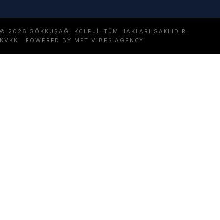
© 2026 GÖKKUŞAĞI KOLEJI. TÜM HAKLARI SAKLIDIR.
KVKK
POWERED BY MET VIBES AGENCY