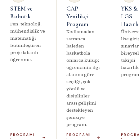
STEM ve
CAP
YKS &
Robotik
Yenilikçi
LGS
Program
Hazırl
Fen, teknoloji,
mühendislik ve
Kodlamadan
Üniversi
matematiği
satranca,
lise giri
bütünleştiren
baleden
sınavla
proje tabanlı
basketbola
bireysel
öğrenme.
onlarca kulüp;
takipli
öğrencinin ilgi
hazırlık
alanına göre
program
seçtiği, çok
yönlü ve
disiplinler
arası gelişimi
destekleyen
şemsiye
program.
PROGRAMI
PROGRAMI
PROGR
→
→