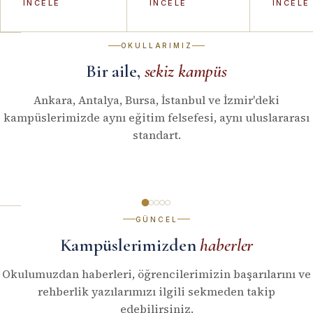
İNCELE
İNCELE
İNCELE
OKULLARIMIZ
Bir aile,
sekiz kampüs
Ankara, Antalya, Bursa, İstanbul ve İzmir'deki
kampüslerimizde aynı eğitim felsefesi, aynı uluslararası
standart.
ANKARA
ANTALYA
BURSA
İSTANBUL
Çankaya
Muratpaşa
Özlüce
Ataşehir
GÜNCEL
Alacaatlı
Kampüslerimizden
haberler
KAMPÜSÜ
KAMPÜSÜ
KAMPÜSÜ
→
→
→
TANI
TANI
TANI
KAMPÜSÜ
→
Okulumuzdan haberleri, öğrencilerimizin başarılarını ve
TANI
rehberlik yazılarımızı ilgili sekmeden takip
edebilirsiniz.