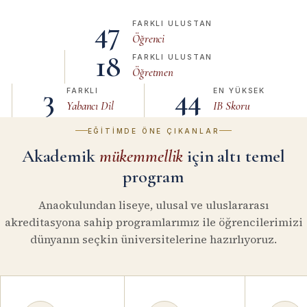
47
FARKLI ULUSTAN
Öğrenci
18
FARKLI ULUSTAN
Öğretmen
3
44
FARKLI
EN YÜKSEK
Yabancı Dil
IB Skoru
EĞITIMDE ÖNE ÇIKANLAR
Akademik
mükemmellik
için altı temel
program
Anaokulundan liseye, ulusal ve uluslararası
akreditasyona sahip programlarımız ile öğrencilerimizi
dünyanın seçkin üniversitelerine hazırlıyoruz.