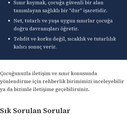
Sınır koymak, çocuğa güvenli bir alan
tanımlayan sağlıklı bir "dur" işaretidir.
Net, tutarlı ve yaşa uygun sınırlar çocuğa
doğru davranışları öğretir.
Tehdit ve korku değil, sıcaklık ve tutarlılık
kalıcı sonuç verir.
Çocuğunuzla iletişim ve sınır konusunda
yönlendirme için
rehberlik birimimizi
inceleyebilir
ya da
bizimle iletişime geçebilirsiniz
.
Sık Sorulan Sorular