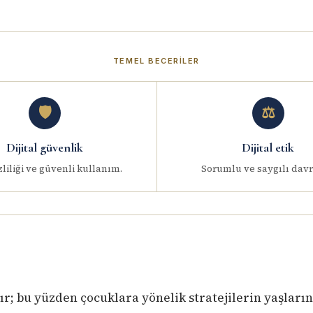
TEMEL BECERILER
🛡️
⚖️
Dijital güvenlik
Dijital etik
zliliği ve güvenli kullanım.
Sorumlu ve saygılı davr
rır; bu yüzden çocuklara yönelik stratejilerin yaşlar