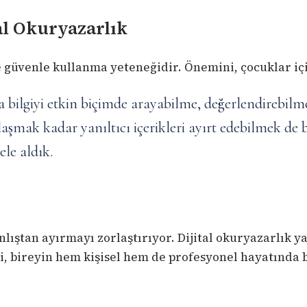
al Okuryazarlık
e güvenle kullanma yeteneğidir. Önemini, çocuklar içi
da bilgiyi etkin biçimde arayabilme, değerlendirebilm
 ulaşmak kadar yanıltıcı içerikleri ayırt edebilmek d
ele aldık.
ıştan ayırmayı zorlaştırıyor. Dijital okuryazarlık yal
ri, bireyin hem kişisel hem de profesyonel hayatında 