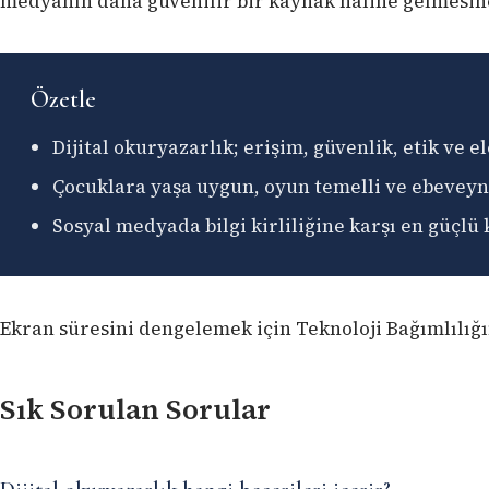
medyanın daha güvenilir bir kaynak hâline gelmesine
Özetle
Dijital okuryazarlık; erişim, güvenlik, etik ve 
Çocuklara yaşa uygun, oyun temelli ve ebeveyn 
Sosyal medyada bilgi kirliliğine karşı en güçlü 
Ekran süresini dengelemek için
Teknoloji Bağımlılığ
Sık Sorulan Sorular