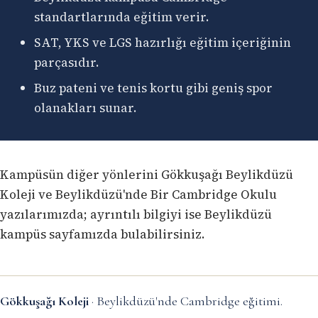
standartlarında eğitim verir.
SAT, YKS ve LGS hazırlığı eğitim içeriğinin
parçasıdır.
Buz pateni ve tenis kortu gibi geniş spor
olanakları sunar.
Kampüsün diğer yönlerini
Gökkuşağı Beylikdüzü
Koleji
ve
Beylikdüzü'nde Bir Cambridge Okulu
yazılarımızda; ayrıntılı bilgiyi ise
Beylikdüzü
kampüs sayfamızda
bulabilirsiniz.
Gökkuşağı Koleji
· Beylikdüzü'nde Cambridge eğitimi.