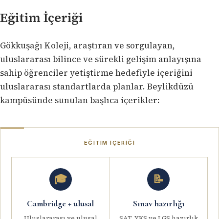
Eğitim İçeriği
Gökkuşağı Koleji, araştıran ve sorgulayan,
uluslararası bilince ve sürekli gelişim anlayışına
sahip öğrenciler yetiştirme hedefiyle içeriğini
uluslararası standartlarda planlar. Beylikdüzü
kampüsünde sunulan başlıca içerikler:
EĞITIM İÇERIĞI
🎓
📝
Cambridge + ulusal
Sınav hazırlığı
Uluslararası ve ulusal
SAT, YKS ve LGS hazırlık