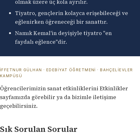
olmak üzere üç kola ayrılır.
Tiyatro, gençlerin kolayca erişebileceği ve
eğlenirken öğreneceği bir sanattır.
Namık Kemal'in deyişiyle tiyatro "en
faydalı eğlence"dir.
İFFETNUR GÜLHAN · EDEBIYAT ÖĞRETMENI · BAHÇELIEVLER
KAMPÜSÜ
Öğrencilerimizin sanat etkinliklerini
Etkinlikler
sayfamızda
görebilir ya da
bizimle iletişime
geçebilirsiniz
.
Sık Sorulan Sorular