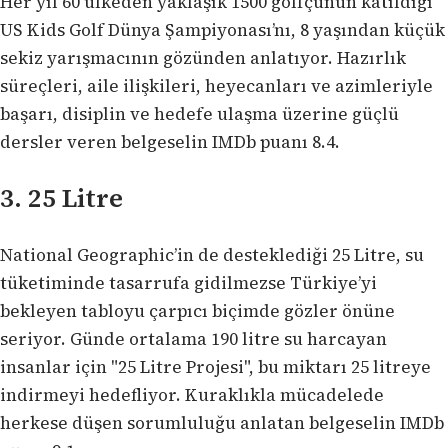
Her yıl 60 ülkeden yaklaşık 1500 golfçünün katıldığı
US Kids Golf Dünya Şampiyonası’nı, 8 yaşından küçük
sekiz yarışmacının gözünden anlatıyor. Hazırlık
süreçleri, aile ilişkileri, heyecanları ve azimleriyle
başarı, disiplin ve hedefe ulaşma üzerine güçlü
dersler veren belgeselin IMDb puanı 8.4.
3. 25 Litre
National Geographic’in de desteklediği 25 Litre, su
tüketiminde tasarrufa gidilmezse Türkiye’yi
bekleyen tabloyu çarpıcı biçimde gözler önüne
seriyor. Günde ortalama 190 litre su harcayan
insanlar için "25 Litre Projesi", bu miktarı 25 litreye
indirmeyi hedefliyor. Kuraklıkla mücadelede
herkese düşen sorumluluğu anlatan belgeselin IMDb