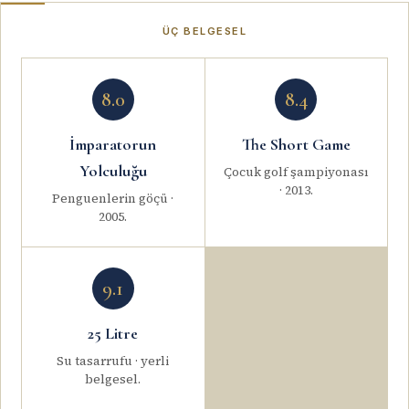
ÜÇ BELGESEL
8.0
8.4
İmparatorun
The Short Game
Yolculuğu
Çocuk golf şampiyonası
· 2013.
Penguenlerin göçü ·
2005.
9.1
25 Litre
Su tasarrufu · yerli
belgesel.