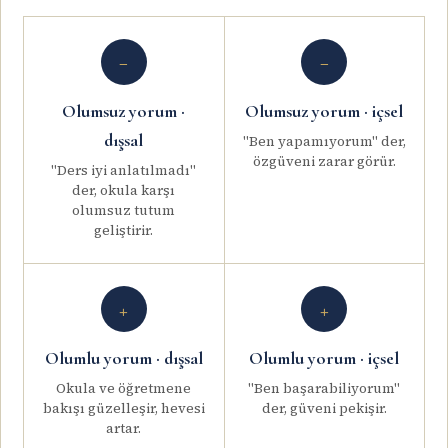
−
−
Olumsuz yorum ·
Olumsuz yorum · içsel
dışsal
"Ben yapamıyorum" der,
özgüveni zarar görür.
"Ders iyi anlatılmadı"
der, okula karşı
olumsuz tutum
geliştirir.
+
+
Olumlu yorum · dışsal
Olumlu yorum · içsel
Okula ve öğretmene
"Ben başarabiliyorum"
bakışı güzelleşir, hevesi
der, güveni pekişir.
artar.